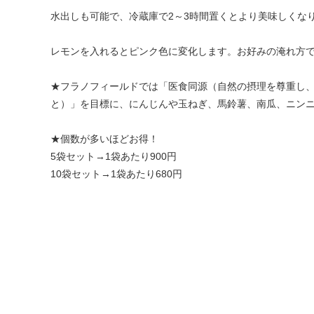
水出しも可能で、冷蔵庫で2～3時間置くとより美味しくな
レモンを入れるとピンク色に変化します。お好みの淹れ方
★フラノフィールドでは「医食同源（自然の摂理を尊重し
と）」を目標に、にんじんや玉ねぎ、馬鈴薯、南瓜、ニン
★個数が多いほどお得！
5袋セット→1袋あたり900円
10袋セット→1袋あたり680円