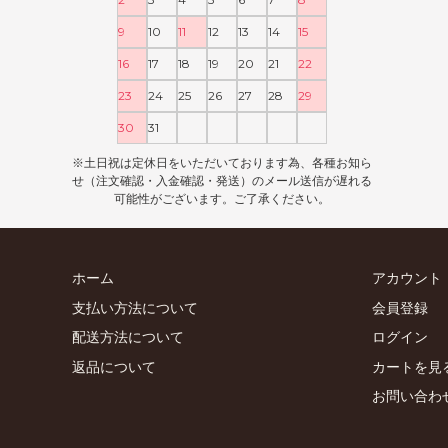
9
10
11
12
13
14
15
16
17
18
19
20
21
22
23
24
25
26
27
28
29
30
31
※土日祝は定休日をいただいております為、各種お知ら
せ（注文確認・入金確認・発送）のメール送信が遅れる
可能性がございます。ご了承ください。
ホーム
アカウント
支払い方法について
会員登録
配送方法について
ログイン
返品について
カートを見
お問い合わ