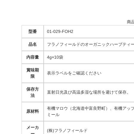
商
型番
01-029-FOH2
品名
フラノフィールドのオーガニックハーブティー 4
内容量
4g×10袋
賞味期
表示ラベルをご確認ください
限
保存方
直射日光及び高温多湿な場所を避けて保存。
法
有機マロウ（北海道中富良野町）、有機アッ
原材料
ミール
メーカ
(株)フラノフィールド
ー