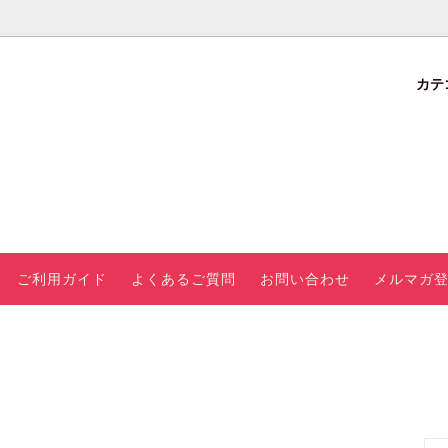
カテ
でさが
加工品
値段でさがす
ラシ
会員特典・ラ
ンク制度につ
お試しボック
いて
ス
ご利用ガイド
よくあるご質問
お問い合わせ
メルマガ
の果物
新定期準備中
開始】
販売開
格改定