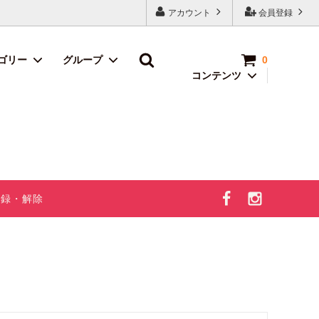
アカウント
会員登録
ゴリー
グループ
0
コンテンツ
モグラのお茶
お得商品＆限
定品
2024年フルー
ツのお歳暮特
集
登録・解除
新規 お楽し
みBOX
LP（本番）