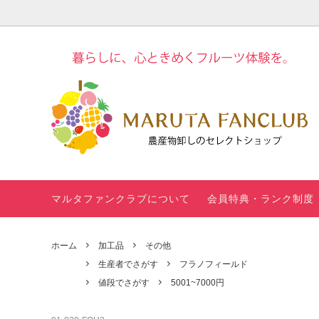
旬のフルーツ
品目でさがす
野菜
生産者
す
甘夏ドレッシ
WEBチ
モグラ堆肥
ングの使い方
ギフト
定期便
100種類以
上！「みんな
のレシピ」
マルタファンクラブについて
会員特典・ランク制度
＜お楽しみコ
マルタ
ンテンツ＞冬
定期便
のフルーツギ
ホーム
加工品
その他
フト診断
生産者でさがす
フラノフィールド
値段でさがす
5001~7000円
【重要】商品
【販売
価格の表記方
新茶の
法 変更のお知
始と価