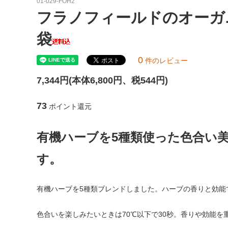
01-029-FOH2
らせ | マルタ
のお願
フラノフィールドのオーガニ
ファンクラブ
袋
0
件のレビュー
7,344円(本体6,800円、税544円)
73
ポイント還元
有機ハーブを5種類使った色合い
す。
有機ハーブを5種類ブレンドしました。ハーブの香りと効能
色合いを楽しみたいときは70℃以下で30秒。香りや効能を