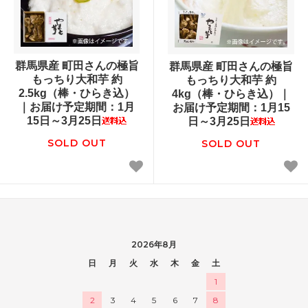
群馬県産 町田さんの極旨
群馬県産 町田さんの極旨
もっちり大和芋 約
もっちり大和芋 約
2.5kg（棒・ひらき込）
4kg（棒・ひらき込）｜
｜お届け予定期間：1月
お届け予定期間：1月15
15日～3月25日
日～3月25日
SOLD OUT
SOLD OUT
2026年8月
日
月
火
水
木
金
土
1
2
3
4
5
6
7
8