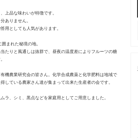
く、上品な味わいが特徴です。
し分ありません。
贈答用としても人気があります。
に囲まれた秘境の地。
陽当たりと風通しは抜群で、昼夜の温度差によりフルーツの糖
す。
川有機農業研究会の皆さん。化学合成農薬と化学肥料は地域で
取得している農家さん達が集まって出来た生産者の会です。
色ムラ、シミ、黒点などを家庭用としてご用意しました。