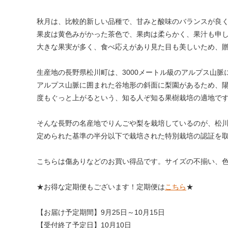
秋月は、比較的新しい品種で、甘みと酸味のバランスが良
果皮は黄色みがかった茶色で、果肉は柔らかく、果汁も申
大きな果実が多く、食べ応えがあり見た目も美しいため、
生産地の長野県松川町は、3000メートル級のアルプス山脈
アルプス山脈に囲まれた谷地形の斜面に梨園があるため、
度もぐっと上がるという、知る人ぞ知る果樹栽培の適地で
そんな長野の名産地でりんごや梨を栽培しているのが、松
定められた基準の半分以下で栽培された特別栽培の認証を
こちらは傷ありなどのお買い得品です。サイズの不揃い、
★お得な定期便もございます！定期便は
こちら
★
【お届け予定期間】9月25日～10月15日
【受付終了予定日】10月10日