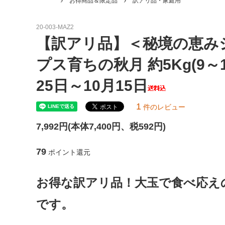
お得商品＆限定品
訳アリ品・家庭用
らせ | マルタ
のお願
ファンクラブ
20-003-MAZ2
【訳アリ品】＜秘境の恵み
プス育ちの秋月 約5Kg(9
25日～10月15日
1
件のレビュー
7,992円(本体7,400円、税592円)
79
ポイント還元
お得な訳アリ品！大玉で食べ応え
です。