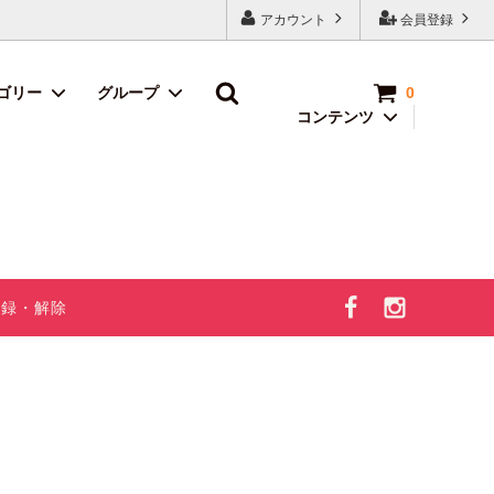
アカウント
会員登録
ゴリー
グループ
0
コンテンツ
モグラのお茶
お得商品＆限
定品
2024年フルー
ツのお歳暮特
集
登録・解除
新規 お楽し
みBOX
LP（本番）