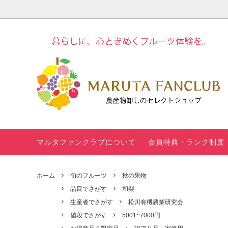
旬のフルーツ
品目でさがす
野菜
生産者
す
甘夏ドレッシ
WEBチ
モグラ堆肥
ングの使い方
ギフト
定期便
100種類以
上！「みんな
のレシピ」
マルタファンクラブについて
会員特典・ランク制度
＜お楽しみコ
マルタ
ンテンツ＞冬
定期便
のフルーツギ
ホーム
旬のフルーツ
秋の果物
フト診断
品目でさがす
和梨
生産者でさがす
松川有機農業研究会
【重要】商品
【販売
価格の表記方
新茶の
値段でさがす
5001~7000円
法 変更のお知
始と価