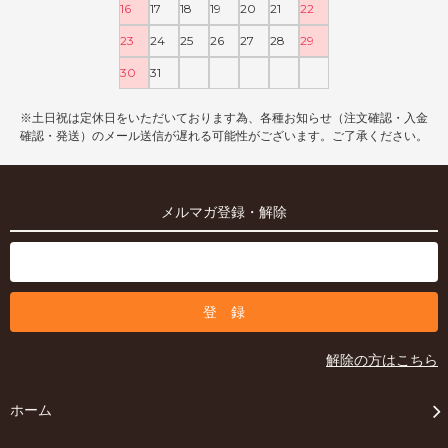
16
17
18
19
20
21
22
23
24
25
26
27
28
29
30
31
※土日祝は定休日をいただいております為、各種お知らせ（注文確認・入金
確認・発送）のメール送信が遅れる可能性がございます。ご了承ください。
メルマガ登録・解除
解除の方はこちら
ホーム