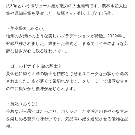
約30gというボリューム感が魅力の大玉葡萄です。農林水産大臣
賞や県知事賞を受賞した、飯塚さんが創り上げた自信作。
・美夕果®（みゆか）
信州の夕焼けのような美しいグラデーションが特徴。2022年に
登録品種されました。締まった果肉と、まるでライチのような芳
醇な甘さが心に残る味わいです。
・ゴールドナイト 金の騎士®
黄金色に輝く西洋の騎士を彷彿とさせるユニークな形状から命名
されました。皮が薄くて歯切れがよく、クリーミーで濃厚な甘さ
の中に爽やかな後味が感じられます。
・黄妃（おうひ）
小粒ながら果汁はたっぷり。パリッとした食感との爽やかな甘み
を楽しめる贅沢な味わいです。気品高い妃を連想させる優雅な品
種。