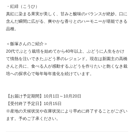
・紅緋（こうひ）
真紅に染まる果実が美しく、甘みと酸味のバランスが絶妙。口に
含んだ瞬間に広がる、爽やかな香りとのハーモニーが堪能できる
品種。
＜飯塚さんのご紹介＞
20代でぶとう栽培を始めてから40年以上、ぶどうに人生をかけ
て情熱を注いできたぶどう界のレジェンド。現在は新園主の高橋
さんと共に、食べる人が感動するぶどうを作りたいと飽くなき栽
培への探求心で毎年毎年進化を続けています。
【お届け予定期間】10月1日～10月20日
【受付終了予定日】10月15日
※産地の天候状況や在庫状況により早めに終了することがござい
ます。予めご了承ください。