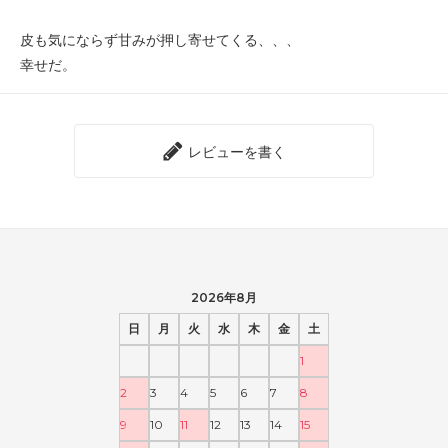
皮も気にならず甘みが押し寄せてくる、、、
幸せだ。
レビューを書く
2026年8月
日
月
火
水
木
金
土
1
2
3
4
5
6
7
8
9
10
11
12
13
14
15