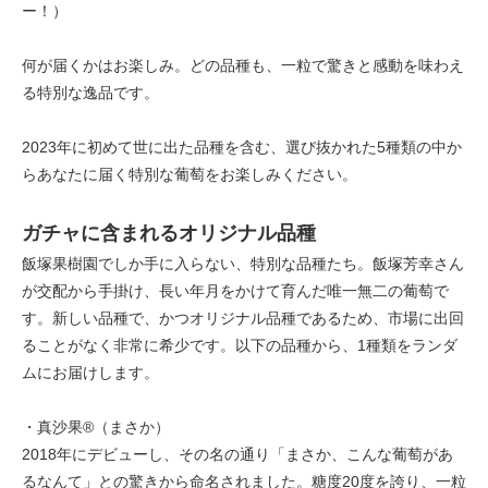
ー！）
何が届くかはお楽しみ。どの品種も、一粒で驚きと感動を味わえ
る特別な逸品です。
2023年に初めて世に出た品種を含む、選び抜かれた5種類の中か
らあなたに届く特別な葡萄をお楽しみください。
ガチャに含まれるオリジナル品種
飯塚果樹園でしか手に入らない、特別な品種たち。飯塚芳幸さん
が交配から手掛け、長い年月をかけて育んだ唯一無二の葡萄で
す。新しい品種で、かつオリジナル品種であるため、市場に出回
ることがなく非常に希少です。以下の品種から、1種類をランダ
ムにお届けします。
・真沙果®（まさか）
2018年にデビューし、その名の通り「まさか、こんな葡萄があ
るなんて」との驚きから命名されました。糖度20度を誇り、一粒