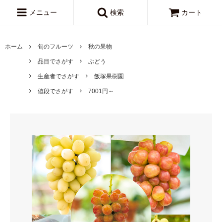
メニュー
検索
カート
ホーム
旬のフルーツ
秋の果物
品目でさがす
ぶどう
生産者でさがす
飯塚果樹園
値段でさがす
7001円～