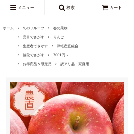
メニュー
検索
カート
ホーム
旬のフルーツ
春の果物
品目でさがす
りんご
生産者でさがす
津軽産直組合
値段でさがす
7001円～
お得商品＆限定品
訳アリ品・家庭用