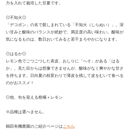
力を入れて栽培した甘夏です。
◎不知火◎
「デコポン」の名で親しまれている「不知火（しらぬい）」。深
い甘みと酸味のバランスが絶妙で、満足度の高い味わい。酸味が
気になるものは、数日おいてみると若干まろやかになります。
◎はるか◎
レモン色でごつごつした表皮、おしりに「へそ」がある「はる
か」。見た目からは想像できませんが、酸味がなく爽やかな甘さ
を持ちます。日向夏の枝変わりで薄皮を残して皮をむいて食べる
のがおススメ！
◎他、旬を迎える柑橘＋レモン
※品種は選べません。
鶴田有機農園のご紹介ページは
こちら