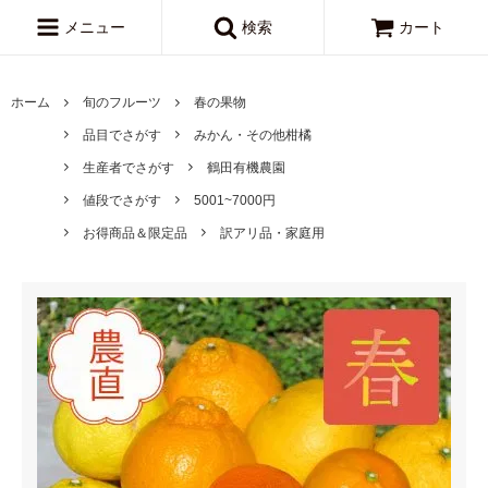
メニュー
検索
カート
ホーム
旬のフルーツ
春の果物
品目でさがす
みかん・その他柑橘
生産者でさがす
鶴田有機農園
値段でさがす
5001~7000円
お得商品＆限定品
訳アリ品・家庭用