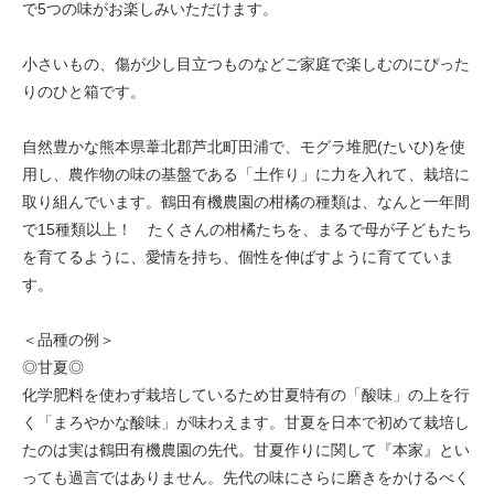
で5つの味がお楽しみいただけます。
小さいもの、傷が少し目立つものなどご家庭で楽しむのにぴった
りのひと箱です。
自然豊かな熊本県葦北郡芦北町田浦で、モグラ堆肥(たいひ)を使
用し、農作物の味の基盤である「土作り」に力を入れて、栽培に
取り組んでいます。鶴田有機農園の柑橘の種類は、なんと一年間
で15種類以上！ たくさんの柑橘たちを、まるで母が子どもたち
を育てるように、愛情を持ち、個性を伸ばすように育てていま
す。
＜品種の例＞
◎甘夏◎
化学肥料を使わず栽培しているため甘夏特有の「酸味」の上を行
く「まろやかな酸味」が味わえます。甘夏を日本で初めて栽培し
たのは実は鶴田有機農園の先代。甘夏作りに関して『本家』とい
っても過言ではありません。先代の味にさらに磨きをかけるべく