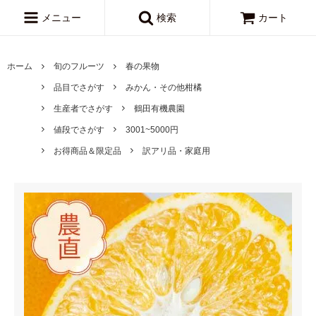
メニュー
検索
カート
ホーム
旬のフルーツ
春の果物
品目でさがす
みかん・その他柑橘
生産者でさがす
鶴田有機農園
値段でさがす
3001~5000円
お得商品＆限定品
訳アリ品・家庭用